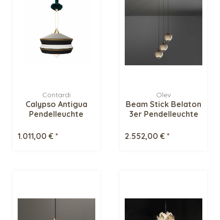
Contardi
Olev
Calypso Antigua
Beam Stick Belaton
Pendelleuchte
3er Pendelleuchte
1.011,00 € *
2.552,00 € *