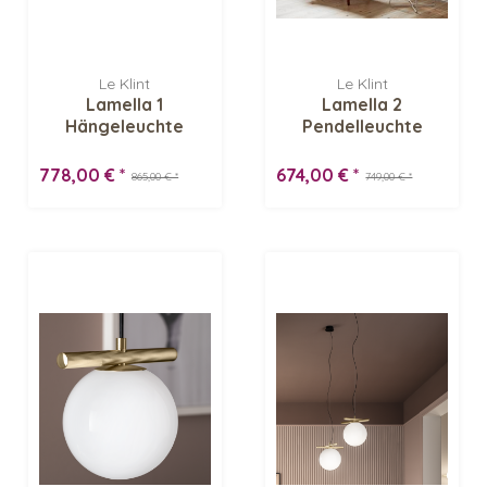
Le Klint
Le Klint
Lamella 1
Lamella 2
Hängeleuchte
Pendelleuchte
778,00 € *
674,00 € *
865,00 € *
749,00 € *