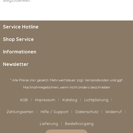
wegzudenken.
Service Hotline
Shop Service
Informationen
Newsletter
* Alle Preise inkl. gesetzl. Mehrwertsteuer zzgl.
Versandkosten
und ggf.
Nachnahmegebühren, wenn nicht anders beschrieben
AGB
Impressum
Katalog
Lichtplanung
Zahlungsarten
Hilfe / Support
Datenschutz
Widerruf
Lieferung
Bestellvorgang