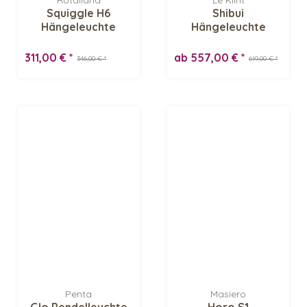
Rotaliana
Le Klint
Squiggle H6
Shibui
Hängeleuchte
Hängeleuchte
311,00 € *
ab 557,00 € *
346,00 € *
619,00 € *
Penta
Masiero
Glo Pendelleuchte
Horo S1