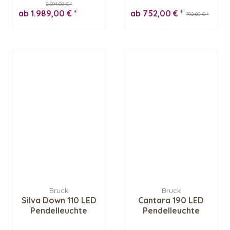
LED Pendelleuchte
Pendelleuchte
2.094,00 € *
ab 1.989,00 € *
ab 752,00 € *
792,00 € *
Bruck
Bruck
Silva Down 110 LED
Cantara 190 LED
Pendelleuchte
Pendelleuchte