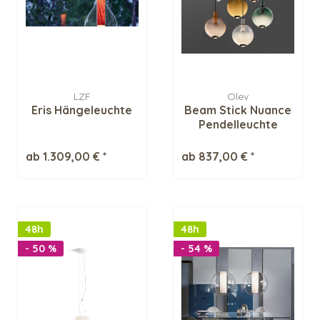
LZF
Olev
Eris Hängeleuchte
Beam Stick Nuance
Pendelleuchte
ab 1.309,00 € *
ab 837,00 € *
48h
48h
- 50 %
- 54 %