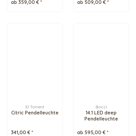
ab 359,00 € *
ab 509,00 € *
El Torrent
Bocci
Citric Pendelleuchte
14.1 LED deep
Pendelleuchte
341,00 € *
ab 595,00 € *