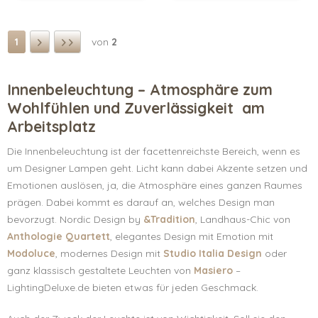
1
von
2
Innenbeleuchtung – Atmosphäre zum
Wohlfühlen und Zuverlässigkeit am
Arbeitsplatz
Die Innenbeleuchtung ist der facettenreichste Bereich, wenn es
um Designer Lampen geht. Licht kann dabei Akzente setzen und
Emotionen auslösen, ja, die Atmosphäre eines ganzen Raumes
prägen. Dabei kommt es darauf an, welches Design man
bevorzugt. Nordic Design by
&Tradition
, Landhaus-Chic von
Anthologie Quartett
, elegantes Design mit Emotion mit
Modoluce
, modernes Design mit
Studio Italia Design
oder
ganz klassisch gestaltete Leuchten von
Masiero
–
LightingDeluxe.de bieten etwas für jeden Geschmack.