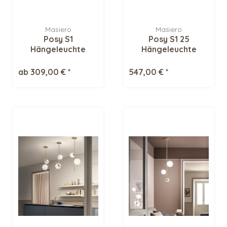
Masiero
Masiero
Posy S1
Posy S1 25
Hängeleuchte
Hängeleuchte
ab 309,00 € *
547,00 € *