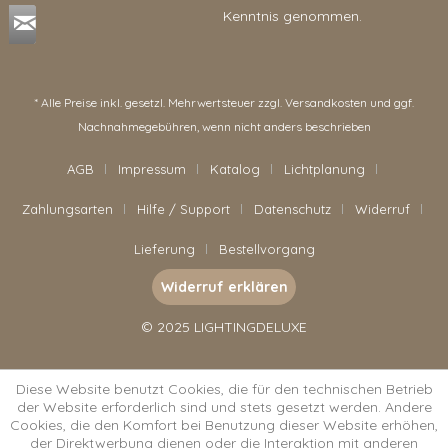
Kenntnis genommen.
* Alle Preise inkl. gesetzl. Mehrwertsteuer zzgl.
Versandkosten
und ggf.
Nachnahmegebühren, wenn nicht anders beschrieben
AGB
Impressum
Katalog
Lichtplanung
Zahlungsarten
Hilfe / Support
Datenschutz
Widerruf
Lieferung
Bestellvorgang
Widerruf erklären
© 2025 LIGHTINGDELUXE
Diese Website benutzt Cookies, die für den technischen Betrieb
der Website erforderlich sind und stets gesetzt werden. Andere
Cookies, die den Komfort bei Benutzung dieser Website erhöhen,
der Direktwerbung dienen oder die Interaktion mit anderen