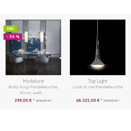
48h
- 54 %
Modoluce
Top Light
Bolla Acryl Pendelleuchte,
Look at me Pendelleuchte
40cm, weiß -...
299,00 € *
ab 222,00 € *
654,00 € *
247,00 € *