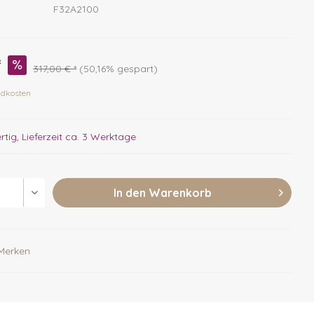
F32A2100
*
317,00 € *
(50,16% gespart)
ndkosten
tig, Lieferzeit ca. 3 Werktage
In den
Warenkorb
Merken