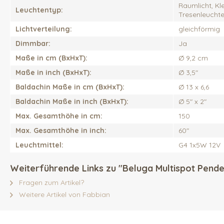
Raumlicht, Kl
Leuchtentyp:
Tresenleuchte
Lichtverteilung:
gleichförmig
Dimmbar:
Ja
Maße in cm (BxHxT):
Ø 9,2 cm
Maße in inch (BxHxT):
Ø 3,5"
Baldachin Maße in cm (BxHxT):
Ø 13 x 6,6
Baldachin Maße in inch (BxHxT):
Ø 5" x 2"
Max. Gesamthöhe in cm:
150
Max. Gesamthöhe in inch:
60"
Leuchtmittel:
G4 1x5W 12V
Weiterführende Links zu "Beluga Multispot Pende
Fragen zum Artikel?
Weitere Artikel von Fabbian