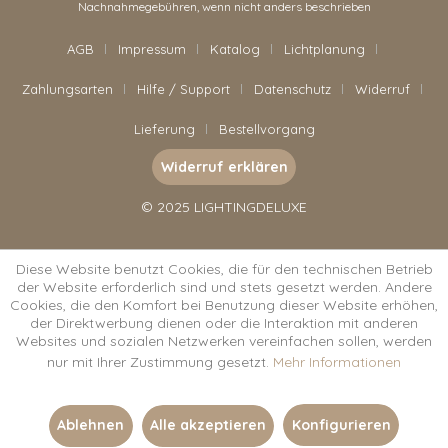
Nachnahmegebühren, wenn nicht anders beschrieben
AGB
Impressum
Katalog
Lichtplanung
Zahlungsarten
Hilfe / Support
Datenschutz
Widerruf
Lieferung
Bestellvorgang
Widerruf erklären
© 2025 LIGHTINGDELUXE
Diese Website benutzt Cookies, die für den technischen Betrieb
der Website erforderlich sind und stets gesetzt werden. Andere
Cookies, die den Komfort bei Benutzung dieser Website erhöhen,
der Direktwerbung dienen oder die Interaktion mit anderen
Websites und sozialen Netzwerken vereinfachen sollen, werden
nur mit Ihrer Zustimmung gesetzt.
Mehr Informationen
Ablehnen
Alle akzeptieren
Konfigurieren