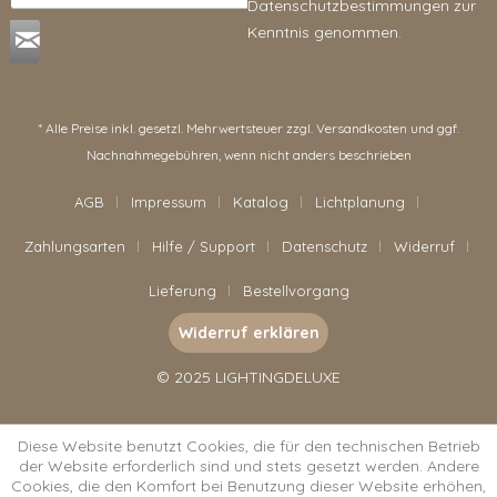
Datenschutzbestimmungen
zur
Kenntnis genommen.
* Alle Preise inkl. gesetzl. Mehrwertsteuer zzgl.
Versandkosten
und ggf.
Nachnahmegebühren, wenn nicht anders beschrieben
AGB
Impressum
Katalog
Lichtplanung
Zahlungsarten
Hilfe / Support
Datenschutz
Widerruf
Lieferung
Bestellvorgang
Widerruf erklären
© 2025 LIGHTINGDELUXE
Diese Website benutzt Cookies, die für den technischen Betrieb
der Website erforderlich sind und stets gesetzt werden. Andere
Cookies, die den Komfort bei Benutzung dieser Website erhöhen,