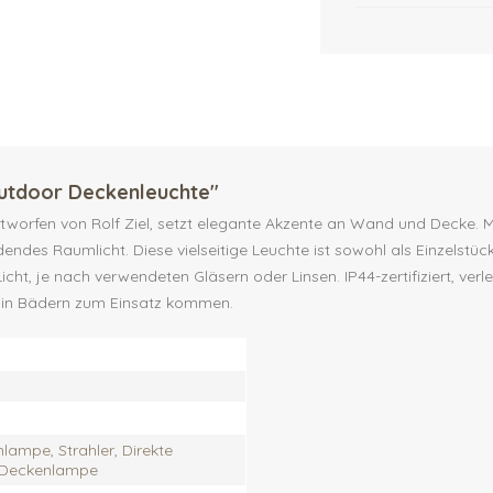
utdoor Deckenleuchte"
worfen von Rolf Ziel, setzt elegante Akzente an Wand und Decke. Mi
ndes Raumlicht. Diese vielseitige Leuchte ist sowohl als Einzelstück a
icht, je nach verwendeten Gläsern oder Linsen. IP44-zertifiziert, ve
o in Bädern zum Einsatz kommen.
ampe, Strahler, Direkte
 Deckenlampe