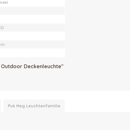
rekt
ED
5cm
D Outdoor Deckenleuchte"
Puk Meg Leuchtenfamilie