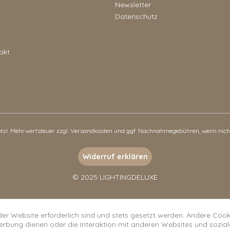
Newsletter
Datenschutz
akt
setzl. Mehrwertsteuer zzgl.
Versandkosten
und ggf. Nachnahmegebühren, wenn nicht
Widerruf erklären
© 2025 LIGHTINGDELUXE
der Website erforderlich sind und stets gesetzt werden. Andere Cooki
erbung dienen oder die Interaktion mit anderen Websites und sozia