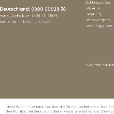
Zahlungsarten
Deutschland: 0800 00028 38
Widerruf
Lieferung
von außerhalb: (+49) 351/84718291
Bestellvorgang
Mo-Di, Do-Fr, 12:00 - 18:00 Uhr
Beratung & Kont
* Alle Preise inkl. ge
Diese Website benutzt Cookies, die für den technischen Betrieb 
den Komfort bei Benutzung dieser Website erhöhen, der Direktw