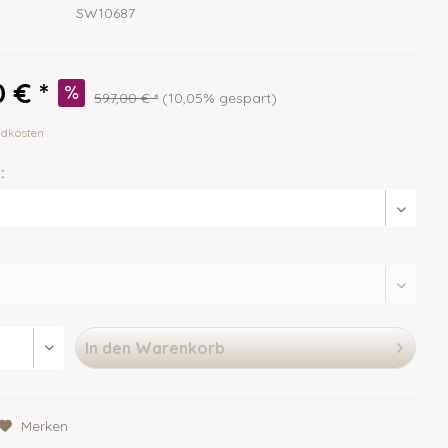
SW10687
 € *
597,00 € *
(10,05% gespart)
ndkosten
:
In den
Warenkorb
Merken