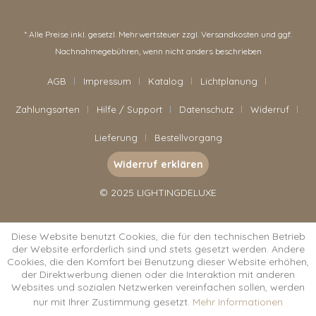
* Alle Preise inkl. gesetzl. Mehrwertsteuer zzgl.
Versandkosten
und ggf.
Nachnahmegebühren, wenn nicht anders beschrieben
AGB
Impressum
Katalog
Lichtplanung
Zahlungsarten
Hilfe / Support
Datenschutz
Widerruf
Lieferung
Bestellvorgang
Widerruf erklären
© 2025 LIGHTINGDELUXE
Diese Website benutzt Cookies, die für den technischen Betrieb
der Website erforderlich sind und stets gesetzt werden. Andere
Cookies, die den Komfort bei Benutzung dieser Website erhöhen,
der Direktwerbung dienen oder die Interaktion mit anderen
Websites und sozialen Netzwerken vereinfachen sollen, werden
nur mit Ihrer Zustimmung gesetzt.
Mehr Informationen