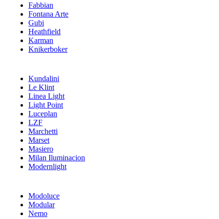
Fabbian
Fontana Arte
Gubi
Heathfield
Karman
Knikerboker
Kundalini
Le Klint
Linea Light
Light Point
Luceplan
LZF
Marchetti
Marset
Masiero
Milan Iluminacion
Modernlight
Modoluce
Modular
Nemo