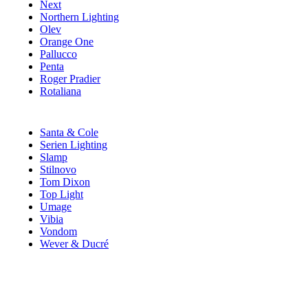
Next
Northern Lighting
Olev
Orange One
Pallucco
Penta
Roger Pradier
Rotaliana
Santa & Cole
Serien Lighting
Slamp
Stilnovo
Tom Dixon
Top Light
Umage
Vibia
Vondom
Wever & Ducré