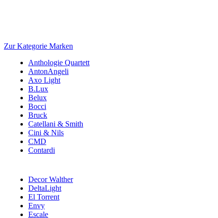
Zur Kategorie Marken
Anthologie Quartett
AntonAngeli
Axo Light
B.Lux
Belux
Bocci
Bruck
Catellani & Smith
Cini & Nils
CMD
Contardi
Decor Walther
DeltaLight
El Torrent
Envy
Escale