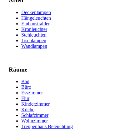
Arten
Deckenlampen
Hängeleuchten
Einbaustrahler
Kronleuchter
Stehleuchten
Tischlampen
Wandlampen
Räume
Bad
Büro
Esszimmer
Flur
Kinderzimmer
Küche
Schlafzimmer
Wohnzimmer
Treppenhaus Beleuchtung