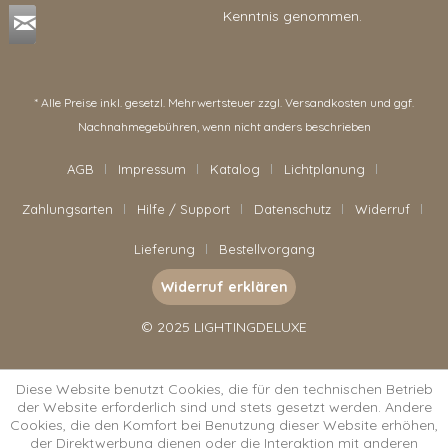
Kenntnis genommen.
* Alle Preise inkl. gesetzl. Mehrwertsteuer zzgl.
Versandkosten
und ggf.
Nachnahmegebühren, wenn nicht anders beschrieben
AGB
Impressum
Katalog
Lichtplanung
Zahlungsarten
Hilfe / Support
Datenschutz
Widerruf
Lieferung
Bestellvorgang
Widerruf erklären
© 2025 LIGHTINGDELUXE
Diese Website benutzt Cookies, die für den technischen Betrieb
der Website erforderlich sind und stets gesetzt werden. Andere
Cookies, die den Komfort bei Benutzung dieser Website erhöhen,
der Direktwerbung dienen oder die Interaktion mit anderen