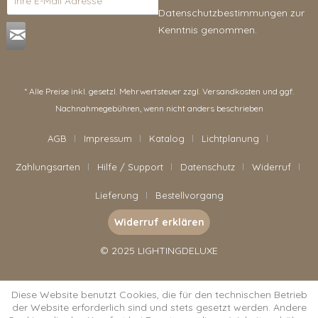
Datenschutzbestimmungen
zur
Kenntnis genommen.
* Alle Preise inkl. gesetzl. Mehrwertsteuer zzgl.
Versandkosten
und ggf.
Nachnahmegebühren, wenn nicht anders beschrieben
AGB
Impressum
Katalog
Lichtplanung
Zahlungsarten
Hilfe / Support
Datenschutz
Widerruf
Lieferung
Bestellvorgang
Widerruf erklären
© 2025 LIGHTINGDELUXE
Diese Website benutzt Cookies, die für den technischen Betrieb
der Website erforderlich sind und stets gesetzt werden. Andere