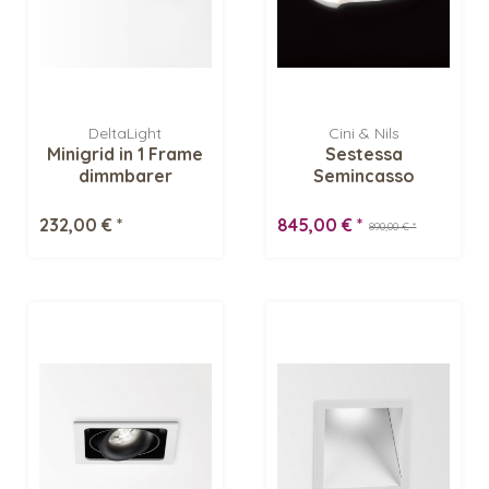
DeltaLight
Cini & Nils
Minigrid in 1 Frame
Sestessa
dimmbarer
Semincasso
Deckeneinbaustrahler
Deckenleuchte
232,00 € *
845,00 € *
890,00 € *