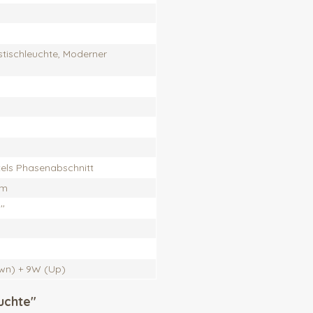
stischleuchte, Moderner
els Phasenabschnitt
cm
''
wn) + 9W (Up)
uchte"