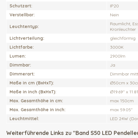
Schutzart:
IP20
Verstellbar:
Nein
Raumlicht, Es
Leuchtentyp:
Kronleuchter
Lichtverteilung:
gleichförmig
Lichtfarbe:
3000K
Lumen:
2900lm
Dimmbar:
Ja
Dimmerart:
Dimmbar mitt
Maße in cm (BxHxT):
Ø50cm x 30
Maße in inch (BxHxT):
Ø19.69'' x 11.81
Max. Gesamthöhe in cm:
max 150cm
Max. Gesamthöhe in inch:
max 59.05"
Leuchtmittel:
LED 24W (Do
Weiterführende Links zu "Band S50 LED Pendelle