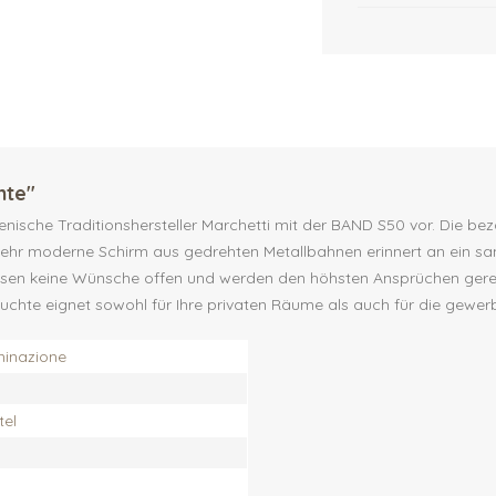
hte"
italienische Traditionshersteller Marchetti mit der BAND S50 vor. Di
sehr moderne Schirm aus gedrehten Metallbahnen erinnert an ein sa
assen keine Wünsche offen und werden den höhsten Ansprüchen gerecht
uchte eignet sowohl für Ihre privaten Räume als auch für die gewer
uminazione
tel