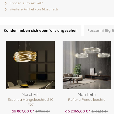
Fragen zum Artikel?
Weitere Artikel von Marchetti
Kunden haben sich ebenfalls angesehen
Foscarini Big
Marchetti
Marchetti
Essentia Hängeleuchte S60
Reflexa Pendelleuchte
E27
ab 807,00 € *
ab 2.165,00 € *
897,00 € *
2.406,00 € *