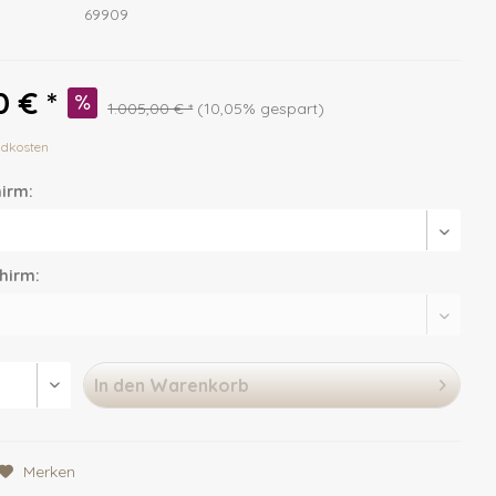
69909
 € *
1.005,00 € *
(10,05% gespart)
ndkosten
irm:
hirm:
In den
Warenkorb
Merken