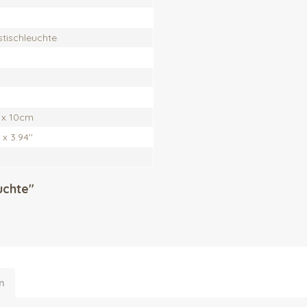
stischleuchte
 x 10cm
 x 3.94''
uchte"
n