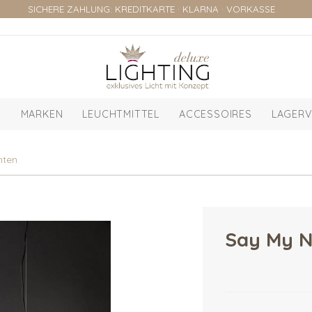
SICHERE ZAHLUNG: KREDITKARTE · KLARNA · VORKASSE
MARKEN
LEUCHTMITTEL
ACCESSOIRES
LAGERV
hten
Say My N