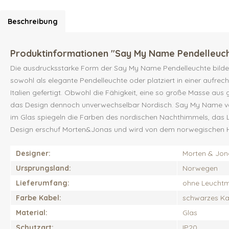
Beschreibung
Produktinformationen "Say My Name Pendelleuc
Die ausdrucksstarke Form der Say My Name Pendelleuchte bildet
sowohl als elegante Pendelleuchte oder platziert in einer aufre
Italien gefertigt. Obwohl die Fähigkeit, eine so große Masse aus
das Design dennoch unverwechselbar Nordisch. Say My Name verkö
im Glas spiegeln die Farben des nordischen Nachthimmels, das Li
Design erschuf Morten&Jonas und wird von dem norwegischen Hers
Designer:
Morten & Jon
Ursprungsland:
Norwegen
Lieferumfang:
ohne Leuchtmi
Farbe Kabel:
schwarzes Ka
Material:
Glas
Schutzart:
IP20