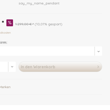
say_my_name_pendant
 *
1.299,00 € *
(10,01% gespart)
ndkosten
irm:
In den
Warenkorb
Merken