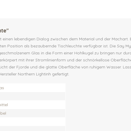
hte"
 einen lebendigen Dialog zwischen dem Material und der Machart. 
chten Position als bezaubernde Tischleuchte verfügbar ist. Die Say
 geschmolzenem Glas in die Form einer Hohlkugel zu bringen nur durc
rpert mit ihrer Stromlinienform und der schnörkellose Oberfläche 
cht der Fjorde und die glatte Oberfläche von ruhigem Wasser. Lasse
teller Northern Lightinh gefertigt.
as
ttel
bel