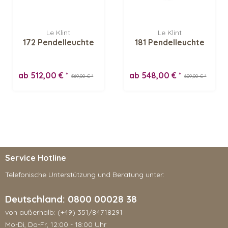
Le Klint
Le Klint
172 Pendelleuchte
181 Pendelleuchte
ab 512,00 € *
ab 548,00 € *
569,00 € *
609,00 € *
Service Hotline
Telefonische Unterstützung und Beratung unter:
Deutschland: 0800 00028 38
von außerhalb: (+49) 351/84718291
Mo-Di, Do-Fr, 12:00 - 18:00 Uhr