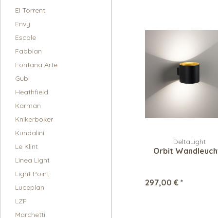
El Torrent
Envy
Escale
Fabbian
Fontana Arte
Gubi
Heathfield
Karman
Knikerboker
Kundalini
DeltaLight
Le Klint
Orbit Wandleuch
Linea Light
Light Point
297,00 € *
Luceplan
LZF
Marchetti