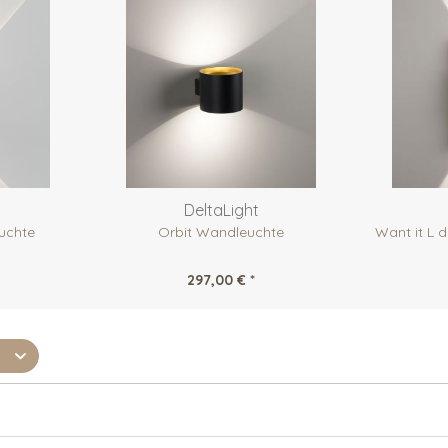
DeltaLight
uchte
Orbit Wandleuchte
Want it L
297,00 € *