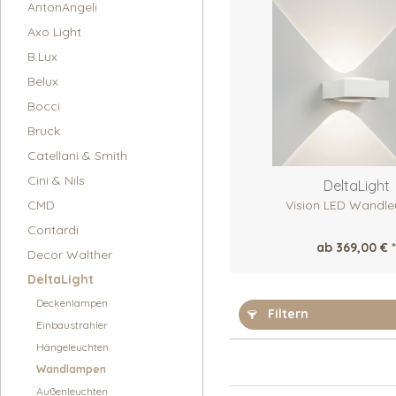
AntonAngeli
Axo Light
B.Lux
Belux
Bocci
Bruck
Catellani & Smith
Cini & Nils
DeltaLight
CMD
Vision LED Wandle
Contardi
ab 369,00 € *
Decor Walther
DeltaLight
Deckenlampen
Filtern
Einbaustrahler
Hängeleuchten
Wandlampen
Außenleuchten