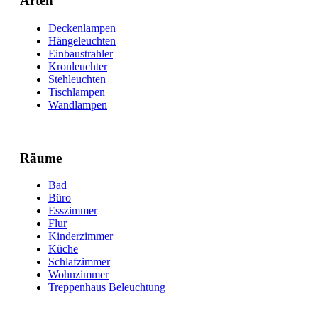
Arten
Deckenlampen
Hängeleuchten
Einbaustrahler
Kronleuchter
Stehleuchten
Tischlampen
Wandlampen
Räume
Bad
Büro
Esszimmer
Flur
Kinderzimmer
Küche
Schlafzimmer
Wohnzimmer
Treppenhaus Beleuchtung