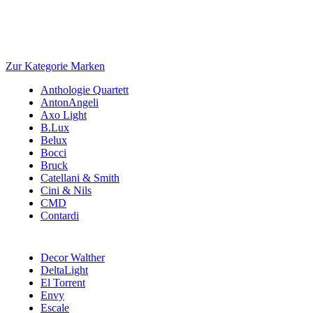
Zur Kategorie Marken
Anthologie Quartett
AntonAngeli
Axo Light
B.Lux
Belux
Bocci
Bruck
Catellani & Smith
Cini & Nils
CMD
Contardi
Decor Walther
DeltaLight
El Torrent
Envy
Escale