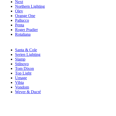
Next
Northern Lighting
Olev
Orange One
Pallucco
Penta
Roger Pradier
Rotaliana
Santa & Cole
Serien Lighting
Slamp
Stilnovo
Tom Dixon
Top Light
Umage
Vibia
Vondom
Wever & Ducré