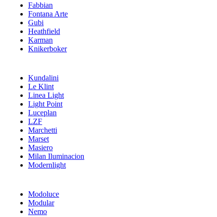
Fabbian
Fontana Arte
Gubi
Heathfield
Karman
Knikerboker
Kundalini
Le Klint
Linea Light
Light Point
Luceplan
LZF
Marchetti
Marset
Masiero
Milan Iluminacion
Modernlight
Modoluce
Modular
Nemo