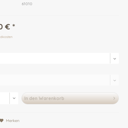
61010
 € *
ndkosten
In den
Warenkorb
Merken