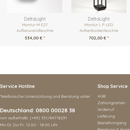
DeltaLight
DeltaLight
Montur M E27
Montur L P LED
Außenwandleuchte
Außenbodenleuchte
534,00 € *
702,00 € *
Service Hotline
Shop Service
AGB
Telefonische Unterstützung und Beratung unter:
Zahlungsarten
Deutschland: 0800 00028 38
Widerruf
Lieferung
von außerhalb: (+49) 351/84718291
Bestellvorgang
Mo-Di, Do-Fr, 12:00 - 18:00 Uhr
Beratung & Kont