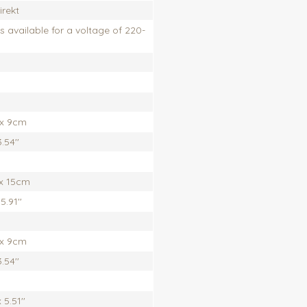
rekt
s available for a voltage of 220-
 x 9cm
3.54''
x 15cm
 5.91''
 x 9cm
3.54''
x 5.51''