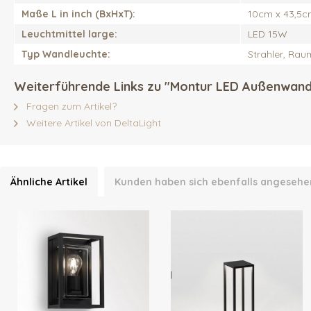
Maße L in inch (BxHxT):
10cm x 43,5c
Leuchtmittel large:
LED 15W
Typ Wandleuchte:
Strahler, Raum
Weiterführende Links zu "Montur LED Außenwand
Fragen zum Artikel?
Weitere Artikel von DeltaLight
Ähnliche Artikel
Kunden haben sich ebenfalls angesehe