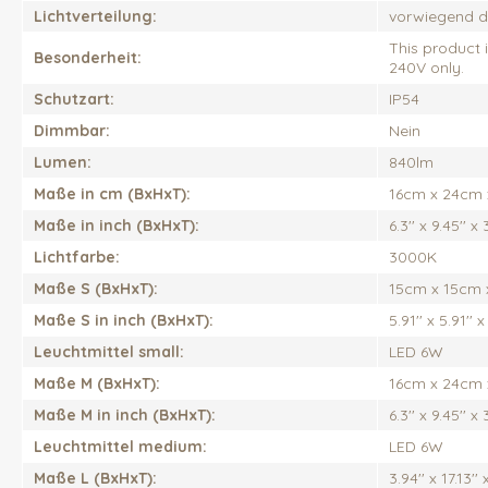
Lichtverteilung:
vorwiegend di
This product i
Besonderheit:
240V only.
Schutzart:
IP54
Dimmbar:
Nein
Lumen:
840lm
Maße in cm (BxHxT):
16cm x 24cm
Maße in inch (BxHxT):
6.3'' x 9.45'' x 
Lichtfarbe:
3000K
Maße S (BxHxT):
15cm x 15cm 
Maße S in inch (BxHxT):
5.91'' x 5.91'' x
Leuchtmittel small:
LED 6W
Maße M (BxHxT):
16cm x 24cm
Maße M in inch (BxHxT):
6.3'' x 9.45'' x 
Leuchtmittel medium:
LED 6W
Maße L (BxHxT):
3.94'' x 17.13'' 