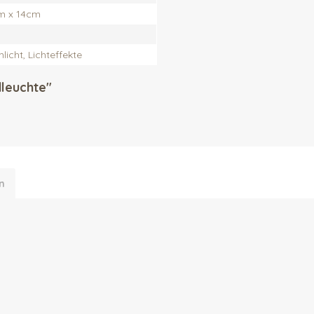
m x 14cm
licht, Lichteffekte
leuchte"
n