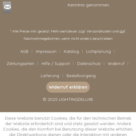
Kenntnis genommen.
* Alle Preise inkl. gesetzl. Mehrwertsteuer zzgl.
Versandkosten
und ggf.
Nachnahmegebühren, wenn nicht anders beschrieben
AGB
Impressum
Katalog
Lichtplanung
Zahlungsarten
Hilfe / Support
Datenschutz
Widerruf
Lieferung
Bestellvorgang
Widerruf erklären
© 2025 LIGHTINGDELUXE
Diese Website benutzt Cookies, die für den technischen Betrieb
der Website erforderlich sind und stets gesetzt werden. Andere
Cookies, die den Komfort bei Benutzung dieser Website erhöhen,
der Direktwerbung dienen oder die Interaktion mit anderen