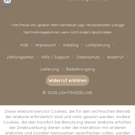
* Alle Preise inkl. gesetzl. Mehrwertsteuer zzgl.
Versandkosten
und ggf.
Nachnahmegebühren, wenn nicht anders beschrieben
AGB
Impressum
Katalog
Lichtplanung
Zahlungsarten
Hilfe / Support
Datenschutz
Widerruf
Lieferung
Bestellvorgang
Widerruf erklären
© 2025 LIGHTINGDELUXE
Diese Website benutzt Cookies, die für den technischen Betrieb
der Website erforderlich sind und stets gesetzt werden. Andere
Cookies, die den Komfort bei Benutzung dieser Website erhöhen,
der Direktwerbung dienen oder die Interaktion mit anderen
Websites und sozialen Netzwerken vereinfachen sollen, werden