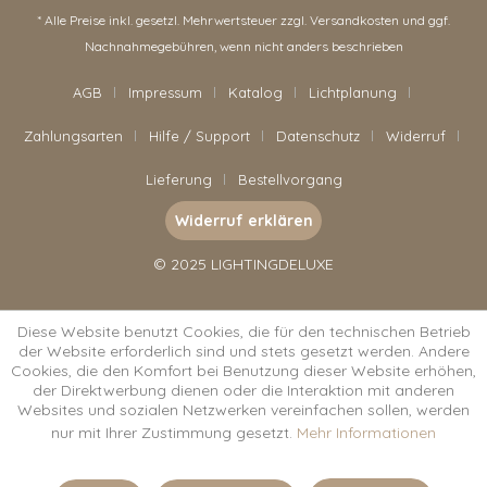
* Alle Preise inkl. gesetzl. Mehrwertsteuer zzgl.
Versandkosten
und ggf.
Nachnahmegebühren, wenn nicht anders beschrieben
AGB
Impressum
Katalog
Lichtplanung
Zahlungsarten
Hilfe / Support
Datenschutz
Widerruf
Lieferung
Bestellvorgang
Widerruf erklären
© 2025 LIGHTINGDELUXE
Diese Website benutzt Cookies, die für den technischen Betrieb
der Website erforderlich sind und stets gesetzt werden. Andere
Cookies, die den Komfort bei Benutzung dieser Website erhöhen,
der Direktwerbung dienen oder die Interaktion mit anderen
Websites und sozialen Netzwerken vereinfachen sollen, werden
nur mit Ihrer Zustimmung gesetzt.
Mehr Informationen