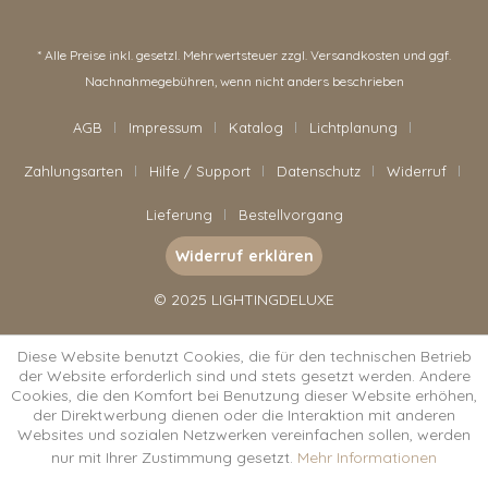
* Alle Preise inkl. gesetzl. Mehrwertsteuer zzgl.
Versandkosten
und ggf.
Nachnahmegebühren, wenn nicht anders beschrieben
AGB
Impressum
Katalog
Lichtplanung
Zahlungsarten
Hilfe / Support
Datenschutz
Widerruf
Lieferung
Bestellvorgang
Widerruf erklären
© 2025 LIGHTINGDELUXE
Diese Website benutzt Cookies, die für den technischen Betrieb
der Website erforderlich sind und stets gesetzt werden. Andere
Cookies, die den Komfort bei Benutzung dieser Website erhöhen,
der Direktwerbung dienen oder die Interaktion mit anderen
Websites und sozialen Netzwerken vereinfachen sollen, werden
nur mit Ihrer Zustimmung gesetzt.
Mehr Informationen