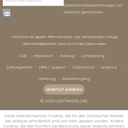
Datenschutzbestimmungen
zur
Kenntnis genommen.
* Alle Preise inkl. gesetzl. Mehrwertsteuer zzgl.
Versandkosten
und ggf.
Nachnahmegebühren, wenn nicht anders beschrieben
AGB
Impressum
Katalog
Lichtplanung
Zahlungsarten
Hilfe / Support
Datenschutz
Widerruf
Lieferung
Bestellvorgang
Widerruf erklären
© 2025 LIGHTINGDELUXE
Diese Website benutzt Cookies, die für den technischen Betrieb
der Website erforderlich sind und stets gesetzt werden. Andere
Cookies, die den Komfort bei Benutzung dieser Website erhöhen,