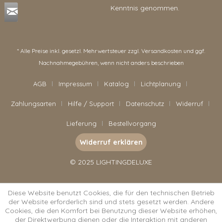
Kenntnis genommen.
* Alle Preise inkl. gesetzl. Mehrwertsteuer zzgl.
Versandkosten
und ggf.
Nachnahmegebühren, wenn nicht anders beschrieben
AGB
Impressum
Katalog
Lichtplanung
Zahlungsarten
Hilfe / Support
Datenschutz
Widerruf
Lieferung
Bestellvorgang
Widerruf erklären
© 2025 LIGHTINGDELUXE
Diese Website benutzt Cookies, die für den technischen Betrieb
der Website erforderlich sind und stets gesetzt werden. Andere
Cookies, die den Komfort bei Benutzung dieser Website erhöhen,
der Direktwerbung dienen oder die Interaktion mit anderen