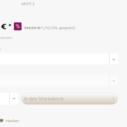
69211.2
 € *
346,00 € *
(10,12% gespart)
ndkosten
:
In den
Warenkorb
Merken