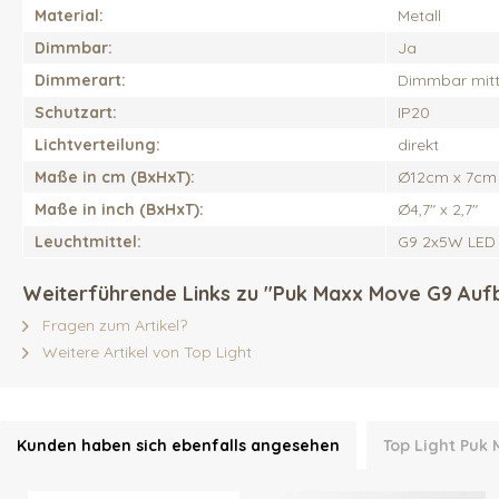
Material:
Metall
Dimmbar:
Ja
Dimmerart:
Dimmbar mitt
Schutzart:
IP20
Lichtverteilung:
direkt
Maße in cm (BxHxT):
Ø12cm x 7cm
Maße in inch (BxHxT):
Ø4,7" x 2,7"
Leuchtmittel:
G9 2x5W LED
Weiterführende Links zu "Puk Maxx Move G9 Auf
Fragen zum Artikel?
Weitere Artikel von Top Light
Kunden haben sich ebenfalls angesehen
Top Light Puk