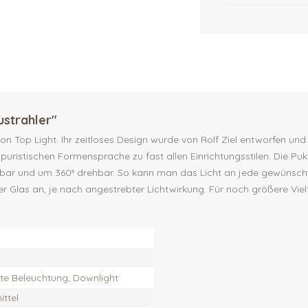
strahler"
n Top Light. Ihr zeitloses Design wurde von Rolf Ziel entworfen und w
er puristischen Formensprache zu fast allen Einrichtungsstilen. Die P
ippbar und um 360° drehbar. So kann man das Licht an jede gewünschte
Glas an, je nach angestrebter Lichtwirkung. Für noch größere Vielfal
ekte Beleuchtung, Downlight
ttel