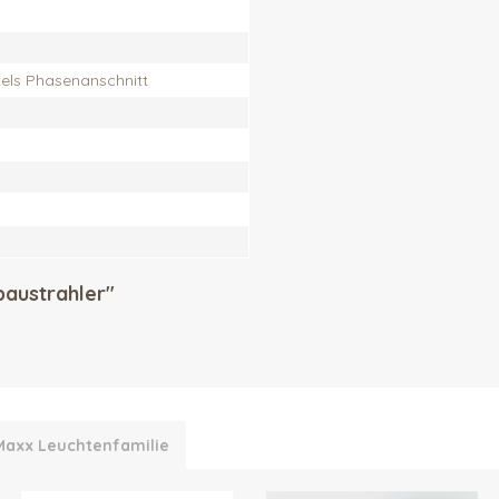
els Phasenanschnitt
baustrahler"
 Maxx Leuchtenfamilie