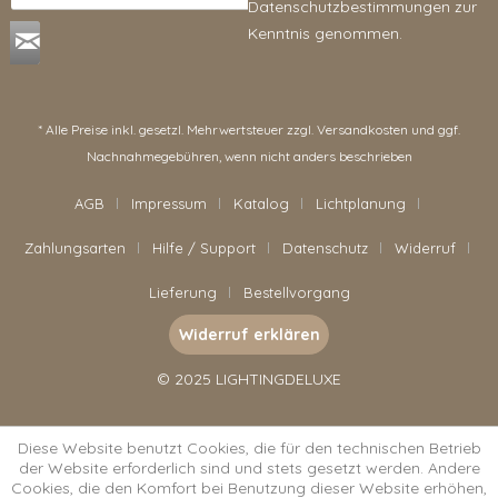
Datenschutzbestimmungen
zur
Kenntnis genommen.
* Alle Preise inkl. gesetzl. Mehrwertsteuer zzgl.
Versandkosten
und ggf.
Nachnahmegebühren, wenn nicht anders beschrieben
AGB
Impressum
Katalog
Lichtplanung
Zahlungsarten
Hilfe / Support
Datenschutz
Widerruf
Lieferung
Bestellvorgang
Widerruf erklären
© 2025 LIGHTINGDELUXE
Diese Website benutzt Cookies, die für den technischen Betrieb
der Website erforderlich sind und stets gesetzt werden. Andere
Cookies, die den Komfort bei Benutzung dieser Website erhöhen,