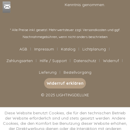
Kenntnis genommen.
* Alle Preise inkl. gesetzl. Mehrwertsteuer zzgl.
Versandkosten
und ggf.
Nachnahmegebühren, wenn nicht anders beschrieben
AGB
Impressum
Katalog
Lichtplanung
Zahlungsarten
Hilfe / Support
Datenschutz
Widerruf
Lieferung
Bestellvorgang
Widerruf erklären
© 2025 LIGHTINGDELUXE
Diese Website benutzt Cookies, die für den technischen Betrieb
der Website erforderlich sind und stets gesetzt werden. Andere
Cookies, die den Komfort bei Benutzung dieser Website erhöhen,
der Direktwerbung dienen oder die Interaktion mit anderen