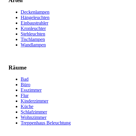
Arten
Deckenlampen
Hängeleuchten
Einbaustrahler
Kronleuchter
Stehleuchten
Tischlampen
Wandlampen
Räume
Bad
Büro
Esszimmer
Flur
Kinderzimmer
Küche
Schlafzimmer
Wohnzimmer
Treppenhaus Beleuchtung