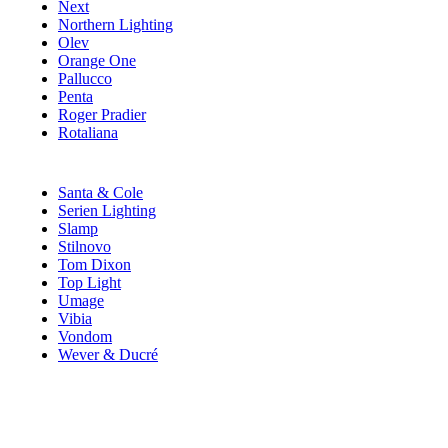
Next
Northern Lighting
Olev
Orange One
Pallucco
Penta
Roger Pradier
Rotaliana
Santa & Cole
Serien Lighting
Slamp
Stilnovo
Tom Dixon
Top Light
Umage
Vibia
Vondom
Wever & Ducré