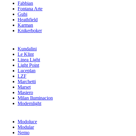
Fabbian
Fontana Arte
Gubi
Heathfield
Karman
Knikerboker
Kundalini
Le Klint
Linea Light
Light Point
Luceplan
LZF
Marchetti
Marset
Masiero
Milan Iluminacion
Modernlight
Modoluce
Modular
Nemo