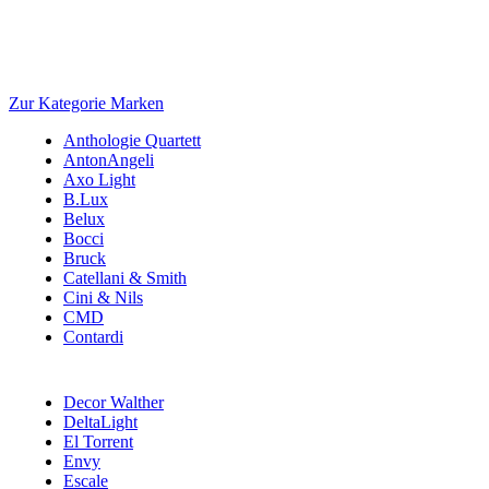
Zur Kategorie Marken
Anthologie Quartett
AntonAngeli
Axo Light
B.Lux
Belux
Bocci
Bruck
Catellani & Smith
Cini & Nils
CMD
Contardi
Decor Walther
DeltaLight
El Torrent
Envy
Escale