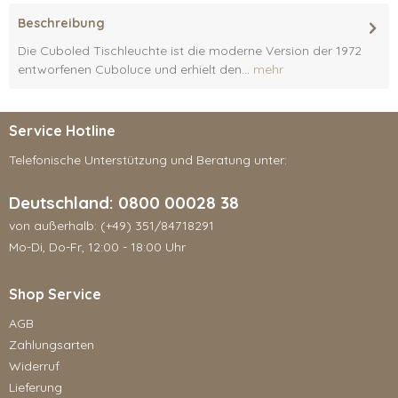
Beschreibung
Die Cuboled Tischleuchte ist die moderne Version der 1972
entworfenen Cuboluce und erhielt den...
mehr
Service Hotline
Telefonische Unterstützung und Beratung unter:
Deutschland: 0800 00028 38
von außerhalb: (+49) 351/84718291
Mo-Di, Do-Fr, 12:00 - 18:00 Uhr
Shop Service
AGB
Zahlungsarten
Widerruf
Lieferung