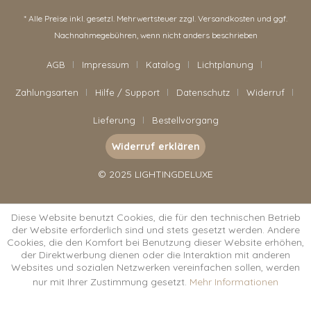
* Alle Preise inkl. gesetzl. Mehrwertsteuer zzgl.
Versandkosten
und ggf.
Nachnahmegebühren, wenn nicht anders beschrieben
AGB
Impressum
Katalog
Lichtplanung
Zahlungsarten
Hilfe / Support
Datenschutz
Widerruf
Lieferung
Bestellvorgang
Widerruf erklären
© 2025 LIGHTINGDELUXE
Diese Website benutzt Cookies, die für den technischen Betrieb
der Website erforderlich sind und stets gesetzt werden. Andere
Cookies, die den Komfort bei Benutzung dieser Website erhöhen,
der Direktwerbung dienen oder die Interaktion mit anderen
Websites und sozialen Netzwerken vereinfachen sollen, werden
nur mit Ihrer Zustimmung gesetzt.
Mehr Informationen