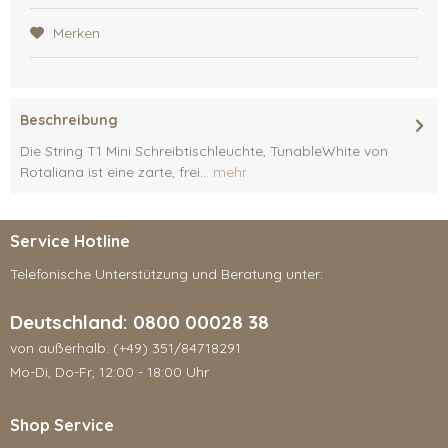
Merken
Beschreibung
Die String T1 Mini Schreibtischleuchte, TunableWhite von
Rotaliana ist eine zarte, frei...
mehr
Service Hotline
Telefonische Unterstützung und Beratung unter:
Deutschland: 0800 00028 38
von außerhalb: (+49) 351/84718291
Mo-Di, Do-Fr, 12:00 - 18:00 Uhr
Shop Service