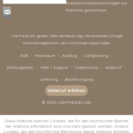
Datenschutzbestimmungen
zur
Kenntnis genommen.
* Alle Preise inkl. gesetzl. Mehrwertsteuer zzgl.
Versandkosten
und ggf.
Nachnahmegebühren, wenn nicht anders beschrieben
AGB
Impressum
Katalog
Lichtplanung
Zahlungsarten
Hilfe / Support
Datenschutz
Widerruf
Lieferung
Bestellvorgang
Widerruf erklären
© 2025 LIGHTINGDELUXE
Diese Website benutzt Cookies, die für den technischen Betrieb
der Website erforderlich sind und stets gesetzt werden. Andere
Cookies, die den Komfort bei Benutzung dieser Website erhöhen,