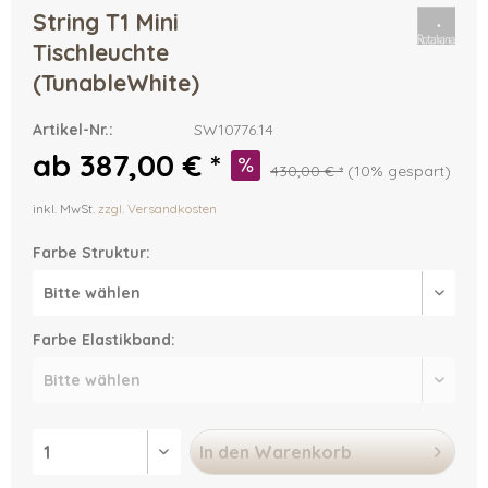
String T1 Mini
Tischleuchte
(TunableWhite)
Artikel-Nr.:
SW10776.14
ab 387,00 € *
430,00 € *
(10% gespart)
inkl. MwSt.
zzgl. Versandkosten
Farbe Struktur:
Farbe Elastikband:
In den
Warenkorb