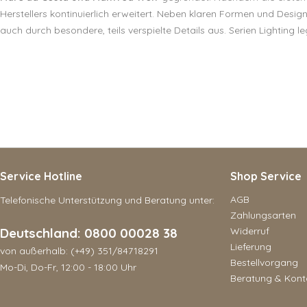
Herstellers kontinuierlich erweitert. Neben klaren Formen und Desi
auch durch besondere, teils verspielte Details aus. Serien Lighting
Service Hotline
Shop Service
AGB
Telefonische Unterstützung und Beratung unter:
Zahlungsarten
Deutschland: 0800 00028 38
Widerruf
Lieferung
von außerhalb: (+49) 351/84718291
Bestellvorgang
Mo-Di, Do-Fr, 12:00 - 18:00 Uhr
Beratung & Kont