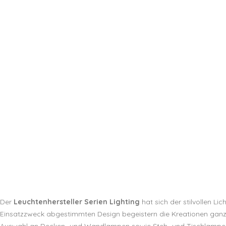
Der
Leuchtenhersteller Serien Lighting
hat sich der stilvollen L
Einsatzzweck abgestimmten Design begeistern die Kreationen gan
Auswahl an Decken- und Wandlampen sowie Steh- und Tischlampen.