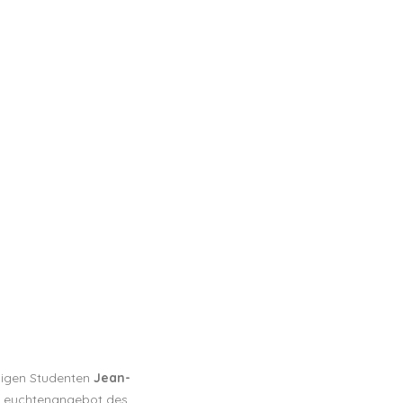
aligen Studenten
Jean-
s Leuchtenangebot des