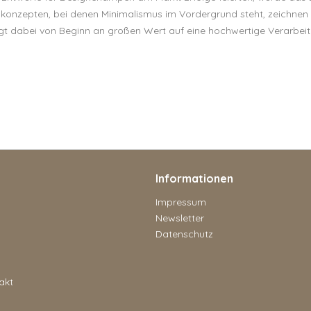
gnkonzepten, bei denen Minimalismus im Vordergrund steht, zeichnen 
 legt dabei von Beginn an großen Wert auf eine hochwertige Verarbei
Informationen
Impressum
Newsletter
Datenschutz
akt