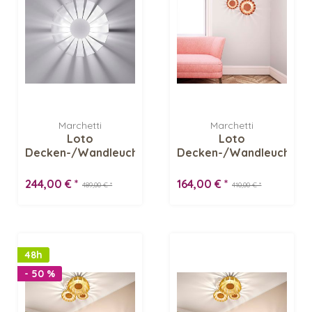
Marchetti
Marchetti
Loto
Loto
Decken-/Wandleuchte,
Decken-/Wandleuchte,
weiß -
blattkupfer -...
Lagerverkauf
244,00 € *
164,00 € *
489,00 € *
410,00 € *
48h
- 50 %