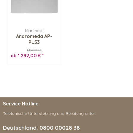
Marchetti
Andromeda AP-
PL53
Deckenleuchte
1.436,00 € *
ab 1.292,00 € *
Service Hotline
Telefonische Unterstützung und Beratung unter:
Deutschland: 0800 00028 38