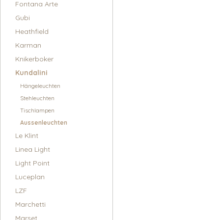
Fontana Arte
Gubi
Heathfield
Karman
Knikerboker
Kundalini
Hängeleuchten
Stehleuchten
Tischlampen
Aussenleuchten
Le Klint
Linea Light
Light Point
Luceplan
LZF
Marchetti
Marset