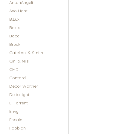
AntonAngeli
Axo Light
B.Lux
Belux
Bocci
Bruck
Catellani & Smith
Cini & Nils
CMD
Contardi
Decor Walther
DeltaLight
El Torrent
Envy
Escale
Fabbian