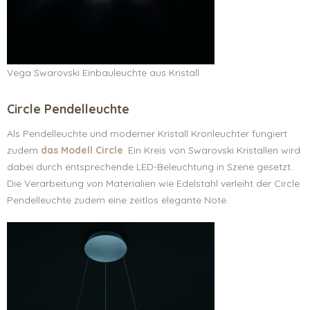
Vega Swarovski Einbauleuchte aus Kristall
Circle Pendelleuchte
Als Pendelleuchte und moderner Kristall Kronleuchter fungiert
zudem
das Modell Circle
. Ein Kreis von Swarovski Kristallen wird
dabei durch entsprechende LED-Beleuchtung in Szene gesetzt.
Die Verarbeitung von Materialien wie Edelstahl verleiht der Circle
Pendelleuchte zudem eine zeitlos elegante Note.