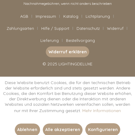
Nachnahmegebühren, wenn nicht anders beschrieben
AGB
Impressum
Katalog
Lichtplanung
Zahlungsarten
Hilfe / Support
Datenschutz
Widerruf
Lieferung
Bestellvorgang
Widerruf erklären
© 2025 LIGHTINGDELUXE
Diese Website benutzt Cookies, die für den technischen Betrieb
der Website erforderlich sind und stets gesetzt werden. Andere
Cookies, die den Komfort bei Benutzung dieser Website erhöhen,
der Direktwerbung dienen oder die Interaktion mit anderen
Websites und sozialen Netzwerken vereinfachen sollen, werden
nur mit Ihrer Zustimmung gesetzt.
Mehr Informationen
Ablehnen
Alle akzeptieren
Konfigurieren