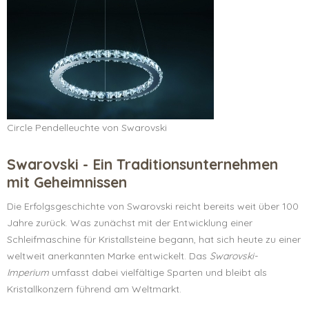
Circle Pendelleuchte von Swarovski
Swarovski - Ein Traditionsunternehmen
mit Geheimnissen
Die Erfolgsgeschichte von Swarovski reicht bereits weit über 100
Jahre zurück. Was zunächst mit der Entwicklung einer
Schleifmaschine für Kristallsteine begann, hat sich heute zu einer
weltweit anerkannten Marke entwickelt. Das
Swarovski-
Imperium
umfasst dabei vielfältige Sparten und bleibt als
Kristallkonzern führend am Weltmarkt.