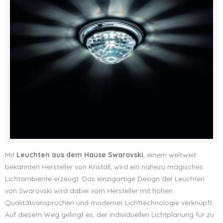
Mit
Leuchten aus dem Hause Swarovski
, einem weltweit
bekannten Hersteller von Kristall, wird ein nahezu magisches
Lichtambiente erzeugt. Das einzigartige Design der Leuchten
von Swarovski wird dabei vom Hersteller mit hohen
Qualitätsansprüchen und moderner Lichttechnologie verknüpft.
Auf diesem Weg gelingt es, der individuellen Lichtplanung für zu