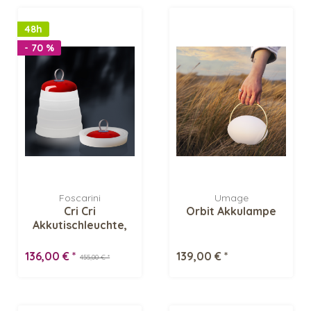
48h
- 70 %
Foscarini
Umage
Cri Cri
Orbit Akkulampe
Akkutischleuchte,
rot -
Ausstellungsstück
136,00 € *
139,00 € *
455,00 € *