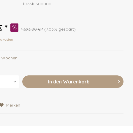
1D6618S00000
€ *
1.693,00 € *
(7,03% gespart)
ndkosten
-3 Wochen
In den
Warenkorb
Merken