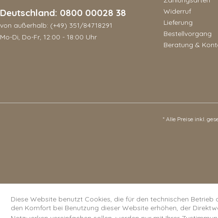
Deutschland: 0800 00028 38
Widerruf
Lieferung
von außerhalb: (+49) 351/84718291
Bestellvorgang
Mo-Di, Do-Fr, 12:00 - 18:00 Uhr
Beratung & Kont
* Alle Preise inkl. ge
Diese Website benutzt Cookies, die für den technischen Betrieb 
den Komfort bei Benutzung dieser Website erhöhen, der Direktw