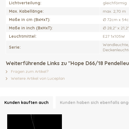
Lichtverteilung:
gleichförmig
Max. Kabellänge:
max. 2,70 m
Maße in cm (BxHxT):
Ø 72cm x 54
Maße in inch (BxHxT):
Ø 28,2" x 21,2
Leuchtmittel:
E27 1x105W
Wandleuchte,
Serie:
Deckenleucht
Weiterführende Links zu "Hope D66/18 Pendelleu
Fragen zum Artikel?
Weitere Artikel von Luceplan
Kunden kauften auch
Kunden haben sich ebenfalls an