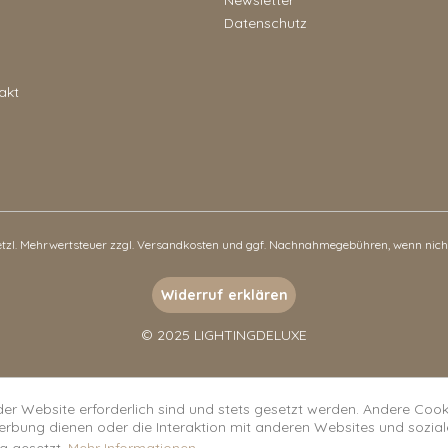
Datenschutz
akt
setzl. Mehrwertsteuer zzgl.
Versandkosten
und ggf. Nachnahmegebühren, wenn nicht
Widerruf erklären
© 2025 LIGHTINGDELUXE
der Website erforderlich sind und stets gesetzt werden. Andere Cooki
erbung dienen oder die Interaktion mit anderen Websites und sozia