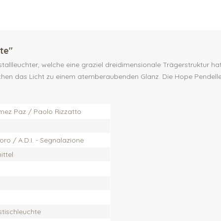
te"
istallleuchter, welche eine graziel dreidimensionale Trägerstruktur h
rechen das Licht zu einem atemberaubenden Glanz. Die Hope Pendelle
mez Paz / Paolo Rizzatto
o / A.D.I. - Segnalazione
ttel
stischleuchte