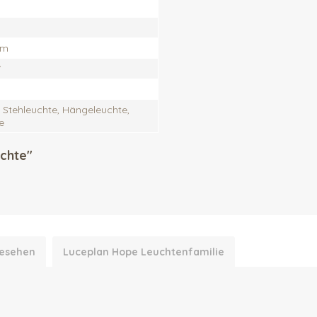
cm
"
 Stehleuchte, Hängeleuchte,
e
chte"
gesehen
Luceplan Hope Leuchtenfamilie