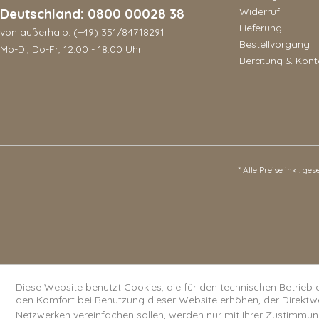
Deutschland: 0800 00028 38
Widerruf
Lieferung
von außerhalb: (+49) 351/84718291
Bestellvorgang
Mo-Di, Do-Fr, 12:00 - 18:00 Uhr
Beratung & Kont
* Alle Preise inkl. ge
Diese Website benutzt Cookies, die für den technischen Betrieb 
den Komfort bei Benutzung dieser Website erhöhen, der Direktw
Netzwerken vereinfachen sollen, werden nur mit Ihrer Zustimmun