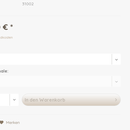
31002
 € *
ndkosten
ale:
In den
Warenkorb
Merken