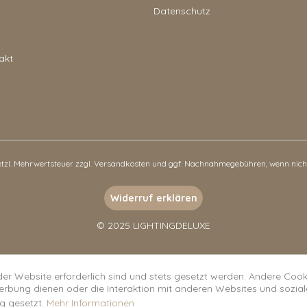
Datenschutz
akt
setzl. Mehrwertsteuer zzgl.
Versandkosten
und ggf. Nachnahmegebühren, wenn nicht
Widerruf erklären
© 2025 LIGHTINGDELUXE
der Website erforderlich sind und stets gesetzt werden. Andere Cooki
erbung dienen oder die Interaktion mit anderen Websites und sozia
g gesetzt.
Mehr Informationen