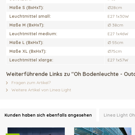
Maße S (BxHxT):
Ø28cm
Leuchtmittel small:
E27 1x30W
Maße M (BxHxT):
Ø 38cm
Leuchtmittel medium:
E27 1x46W
Maße L (BxHxT):
Ø 55cm
Maße XL (BxHxT):
Ø75cm
Leuchtmittel xlarge:
E27 1x57W
Weiterführende Links zu "Oh Bodenleuchte - Out
Fragen zum Artikel?
Weitere Artikel von Linea Light
Kunden haben sich ebenfalls angesehen
Linea Light O