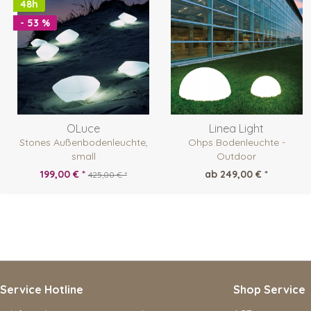
48h
- 53 %
OLuce
Linea Light
Stones Außenbodenleuchte,
Ohps Bodenleuchte -
small
Outdoor
199,00 € *
ab 249,00 € *
425,00 € *
Service Hotline
Shop Service