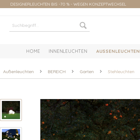
DESIGNERLEUCHTEN BIS -70 % - WEGEN KONZEPTWECHSEL
HOME
INNENLEUCHTEN
AUSSENLEUCHTEN
Außenleuchten
BEREICH
Garten
Stehleuchten