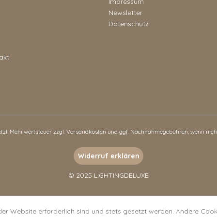
Impressum
Newsletter
Datenschutz
akt
setzl. Mehrwertsteuer zzgl.
Versandkosten
und ggf. Nachnahmegebühren, wenn nicht
Widerruf erklären
© 2025 LIGHTINGDELUXE
der Website erforderlich sind und stets gesetzt werden. Andere Cooki