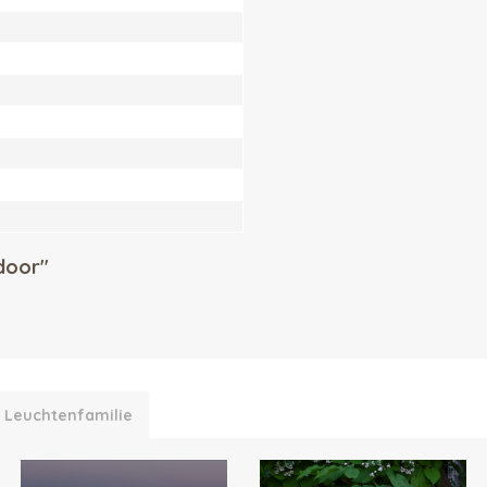
door"
h Leuchtenfamilie