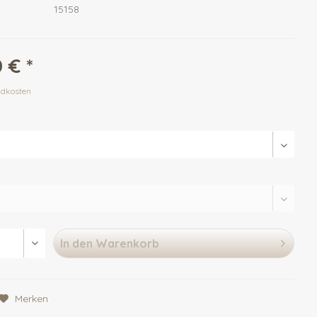
15158
 € *
ndkosten
In den
Warenkorb
Merken