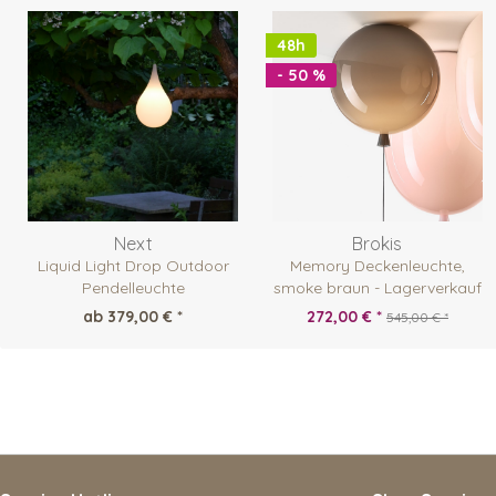
48h
- 50 %
Next
Brokis
Liquid Light Drop Outdoor
Memory Deckenleuchte,
Pendelleuchte
smoke braun - Lagerverkauf
ab 379,00 € *
272,00 € *
545,00 € *