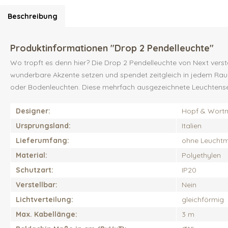
Beschreibung
Produktinformationen "Drop 2 Pendelleuchte"
Wo tropft es denn hier? Die Drop 2 Pendelleuchte von Next verst
wunderbare Akzente setzen und spendet zeitgleich in jedem Ra
oder Bodenleuchten. Diese mehrfach ausgezeichnete Leuchtenseri
Designer:
Hopf & Wort
Ursprungsland:
Italien
Lieferumfang:
ohne Leuchtmi
Material:
Polyethylen
Schutzart:
IP20
Verstellbar:
Nein
Lichtverteilung:
gleichförmig
Max. Kabellänge:
3 m