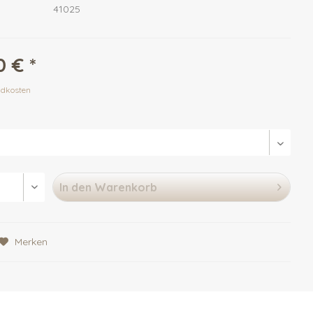
41025
 € *
ndkosten
In den
Warenkorb
Merken