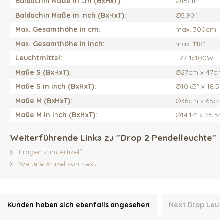
Baldachin Maße in cm (BxHxT):
Ø15cm
Baldachin Maße in inch (BxHxT):
Ø5.90"
Max. Gesamthöhe in cm:
max. 300cm
Max. Gesamthöhe in inch:
max. 118"
Leuchtmittel:
E27 1x100W
Maße S (BxHxT):
Ø27cm x 47c
Maße S in inch (BxHxT):
Ø10.63" x 18.5
Maße M (BxHxT):
Ø36cm x 65c
Maße M in inch (BxHxT):
Ø14.17" x 25.5
Weiterführende Links zu "Drop 2 Pendelleuchte"
Fragen zum Artikel?
Weitere Artikel von Next
Kunden haben sich ebenfalls angesehen
Next Drop Leu