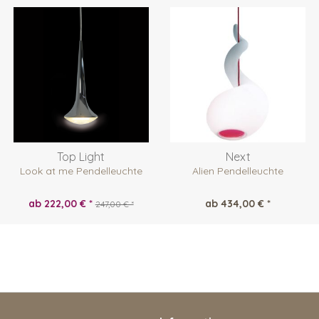
Top Light
Next
Look at me Pendelleuchte
Alien Pendelleuchte
ab 222,00 € *
ab 434,00 € *
247,00 € *